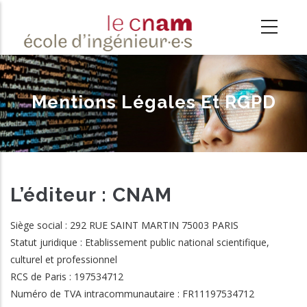
Aller
au
contenu
principal
Mentions Légales Et RGPD
L’éditeur : CNAM
Siège social : 292 RUE SAINT MARTIN 75003 PARIS
Statut juridique : Etablissement public national scientifique,
culturel et professionnel
RCS de Paris : 197534712
Numéro de TVA intracommunautaire : FR11197534712