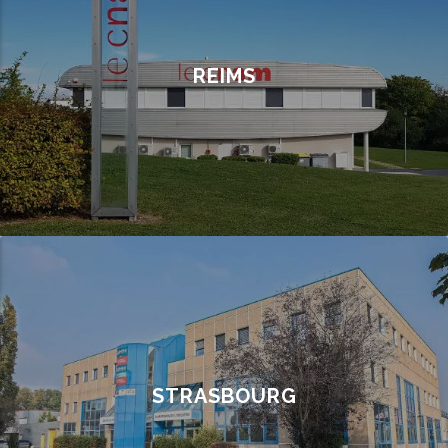
REIMS
Candidatez à Reims
STRASBOURG
Candidatez à Strasbourg