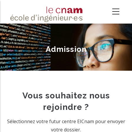
Skip
to
main
content
Admission
Vous souhaitez nous
rejoindre ?
Sélectionnez votre futur centre EICnam pour envoyer
votre dossier.