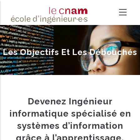
Aller
au
contenu
principal
Les Objectifs Et Les Débouchés
Devenez Ingénieur
informatique spécialisé en
systèmes d’information
grâce à l’apprentissage.