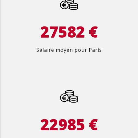
32597
€
Salaire moyen pour Paris
27164
€